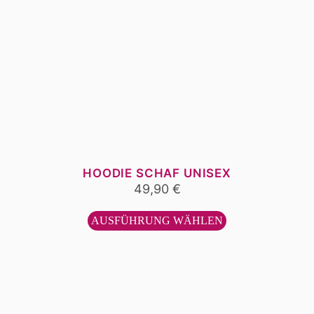
HOODIE SCHAF UNISEX
49,90
€
Dieses
Produkt
AUSFÜHRUNG WÄHLEN
weist
mehrere
Varianten
auf.
Die
Optionen
können