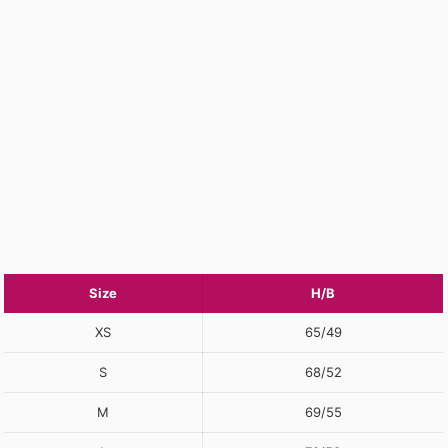
Size
H/B
XS
65/49
S
68/52
M
69/55