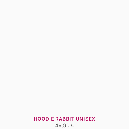
auf
der
Produktseite
gewählt
werden
HOODIE RABBIT UNISEX
49,90
€