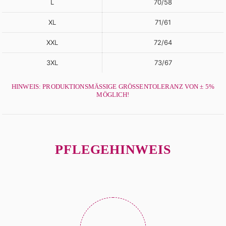
L
70/58
XL
71/61
XXL
72/64
3XL
73/67
HINWEIS: PRODUKTIONSMÄSSIGE GRÖSSENTOLERANZ VON ± 5% MÖ
GLICH!
PFLEGEHINWEIS