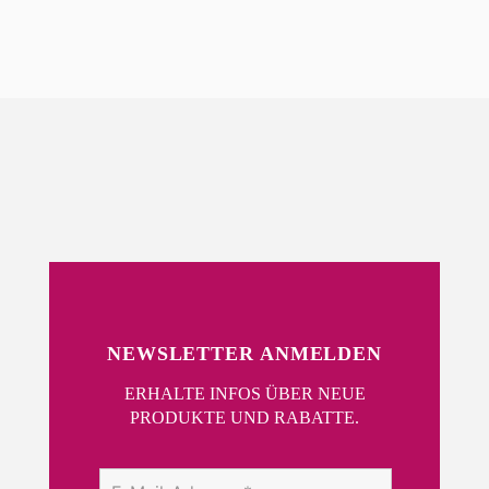
Die
Optionen
können
auf
der
Produktseite
gewählt
werden
NEWSLETTER ANMELDEN
ERHALTE INFOS ÜBER NEUE
PRODUKTE UND RABATTE.