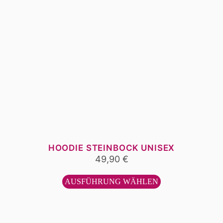
HOODIE STEINBOCK UNISEX
49,90
€
Dieses
Produkt
AUSFÜHRUNG WÄHLEN
weist
mehrere
Varianten
auf.