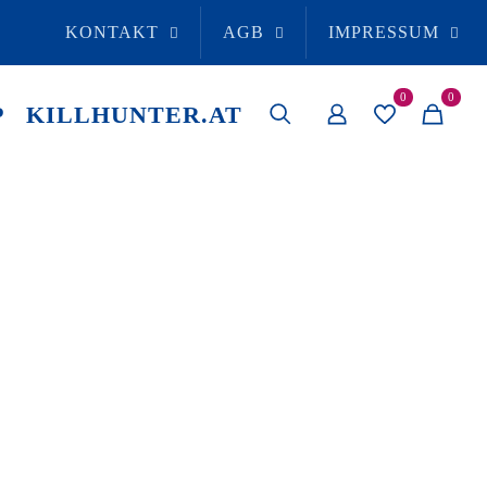
KONTAKT
AGB
IMPRESSUM
0
0
P
KILLHUNTER.AT