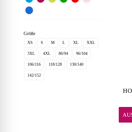
Größe
XS
S
M
L
XL
XXL
3XL
4XL
86/94
96/104
106/116
118/128
130/140
142/152
HO
AU