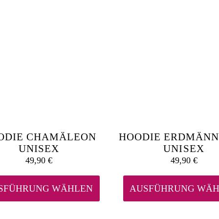
ODIE CHAMÄLEON
HOODIE ERDMÄN
UNISEX
UNISEX
49,90
€
49,90
€
Dieses
Produkt
weist
SFÜHRUNG WÄHLEN
AUSFÜHRUNG WÄH
mehrere
Varianten
auf.
Die