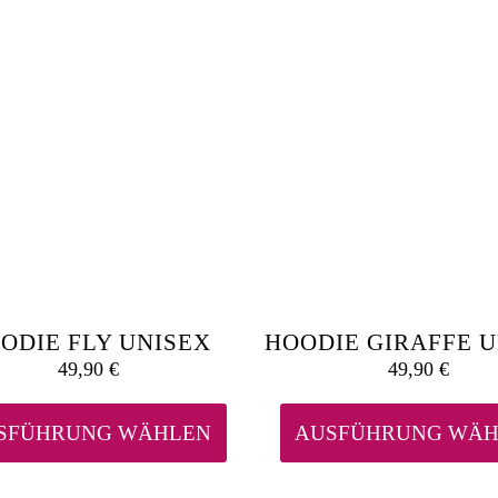
Optionen
können
auf
der
Produktseite
gewählt
werden
ODIE FLY UNISEX
HOODIE GIRAFFE 
49,90
€
49,90
€
Dieses
Produkt
weist
SFÜHRUNG WÄHLEN
AUSFÜHRUNG WÄH
mehrere
Varianten
auf.