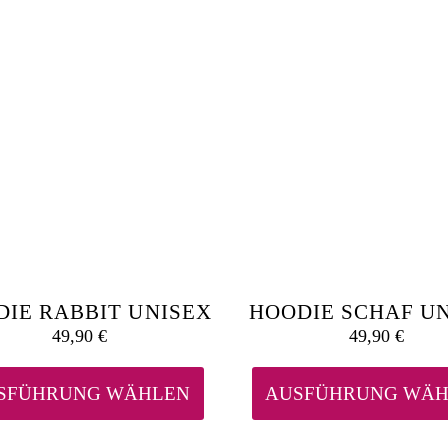
Die
Optionen
können
auf
der
Produktseite
gewählt
werden
IE RABBIT UNISEX
HOODIE SCHAF U
49,90
€
49,90
€
Dieses
Produkt
weist
SFÜHRUNG WÄHLEN
AUSFÜHRUNG WÄH
mehrere
Varianten
auf.