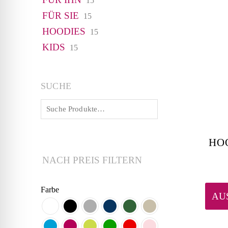
15
Produkte
FÜR SIE
15
15
Produkte
HOODIES
15
15
Produkte
KIDS
15
15
Produkte
SUCHE
HO
NACH PREIS FILTERN
Farbe
AU