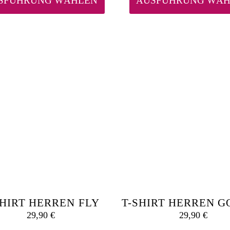
SFÜHRUNG WÄHLEN
AUSFÜHRUNG WÄH
mehrere
Varianten
auf.
Die
Optionen
können
auf
der
Produktseite
gewählt
werden
SHIRT HERREN FLY
T-SHIRT HERREN 
29,90
€
29,90
€
Dieses