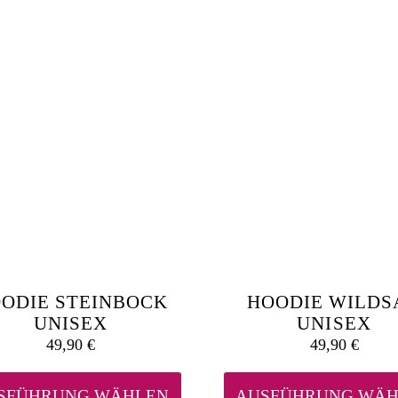
Die
Optionen
können
auf
der
Produktseite
gewählt
werden
ODIE STEINBOCK
HOODIE WILDS
UNISEX
UNISEX
49,90
€
49,90
€
Dieses
Produkt
weist
SFÜHRUNG WÄHLEN
AUSFÜHRUNG WÄH