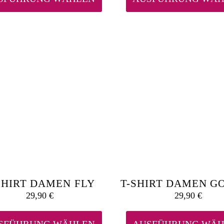
mehrere
Varianten
auf.
Die
Optionen
können
auf
der
Produktseite
gewählt
werden
SHIRT DAMEN FLY
T-SHIRT DAMEN G
29,90
€
29,90
€
Dieses
Produkt
weist