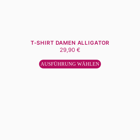
T-SHIRT DAMEN ALLIGATOR
29,90
€
Dieses
Produkt
AUSFÜHRUNG WÄHLEN
weist
mehrere
Varianten
auf.
Die
Optionen
können
auf
der
Produktseite
gewählt
werden