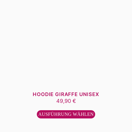
HOODIE GIRAFFE UNISEX
49,90
€
Dieses
Produkt
AUSFÜHRUNG WÄHLEN
weist
mehrere
Varianten