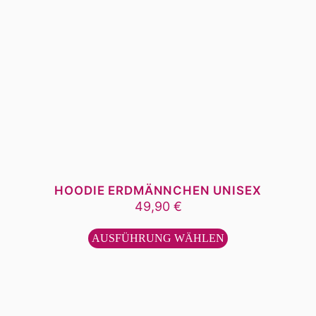
HOODIE ERDMÄNNCHEN UNISEX
49,90
€
Dieses
Produkt
AUSFÜHRUNG WÄHLEN
weist
mehrere
Varianten
auf.
Die