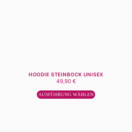
HOODIE STEINBOCK UNISEX
49,90
€
Dieses
Produkt
AUSFÜHRUNG WÄHLEN
weist
mehrere
Varianten
auf.
Die
Optionen