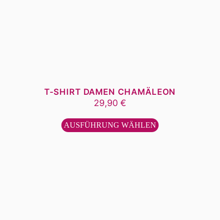
T-SHIRT DAMEN CHAMÄLEON
29,90
€
Dieses
Produkt
AUSFÜHRUNG WÄHLEN
weist
mehrere
Varianten
auf.
Die
Optionen
können
auf
der
Produktseite