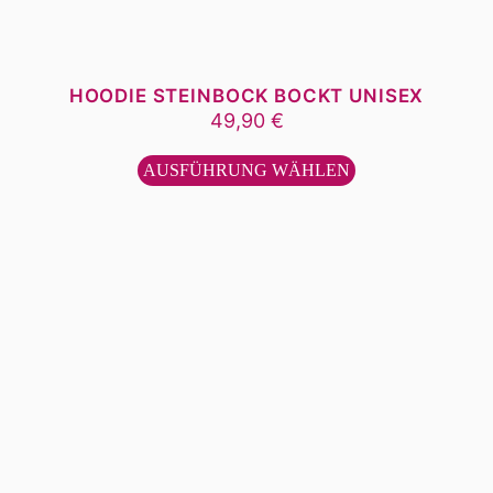
HOODIE STEINBOCK BOCKT UNISEX
49,90
€
Dieses
Produkt
AUSFÜHRUNG WÄHLEN
weist
mehrere
Varianten
auf.
Die
Optionen
können
auf
der
Produktseite
gewählt
werden