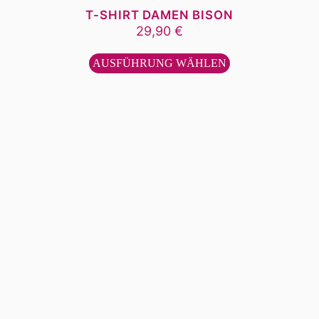
T-SHIRT DAMEN BISON
29,90
€
Dieses
Produkt
AUSFÜHRUNG WÄHLEN
weist
mehrere
Varianten
auf.
Die
Optionen
können
auf
der
Produktseite
gewählt
werden