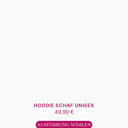
Produktseite
gewählt
werden
HOODIE SCHAF UNISEX
49,90
€
Dieses
Produkt
AUSFÜHRUNG WÄHLEN