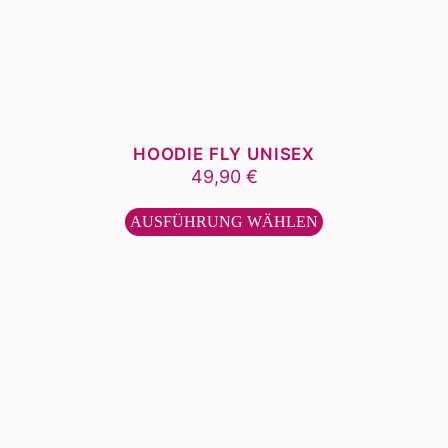
HOODIE FLY UNISEX
49,90
€
Dieses
Produkt
AUSFÜHRUNG WÄHLEN
weist
mehrere
Varianten
auf.
Die
Optionen
können
auf
der
Produktseite
gewählt
werden