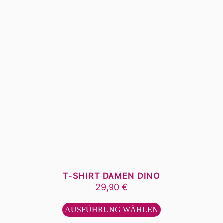
gewählt
werden
T-SHIRT DAMEN DINO
29,90
€
Dieses
Produkt
AUSFÜHRUNG WÄHLEN
weist