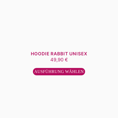
HOODIE RABBIT UNISEX
49,90
€
Dieses
Produkt
AUSFÜHRUNG WÄHLEN
weist
mehrere
Varianten
auf.
Die
Optionen
können
auf
der