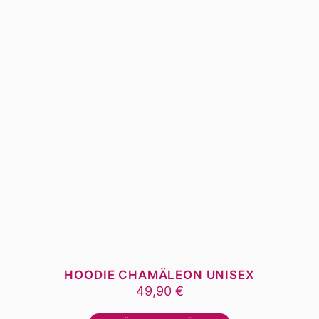
der
Produktseite
gewählt
werden
HOODIE CHAMÄLEON UNISEX
49,90
€
Dieses