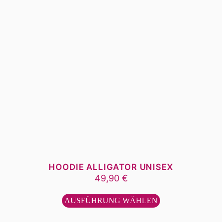
HOODIE ALLIGATOR UNISEX
49,90
€
Dieses
Produkt
AUSFÜHRUNG WÄHLEN
weist
mehrere