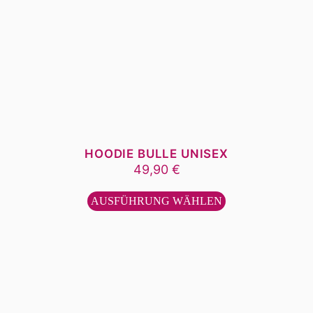
HOODIE BULLE UNISEX
49,90
€
Dieses
Produkt
AUSFÜHRUNG WÄHLEN
weist
mehrere
Varianten
auf.
Die
Optionen
können
auf