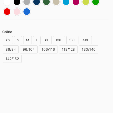
Größe
XS
S
M
L
XL
XXL
3XL
4XL
86/94
96/104
106/116
118/128
130/140
142/152