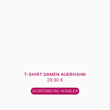
T-SHIRT DAMEN AUERHAHN
29,90
€
Dieses
Produkt
AUSFÜHRUNG WÄHLEN
weist
mehrere
Varianten
auf.