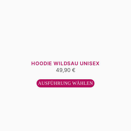
HOODIE WILDSAU UNISEX
49,90
€
Dieses
Produkt
AUSFÜHRUNG WÄHLEN
weist
mehrere
Varianten
auf.
Die
Optionen
können
auf