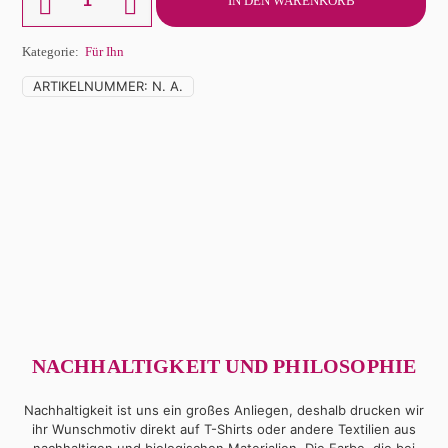
IN DEN WARENKORB
Shirt
Herren
Wildsau
Kategorie:
Für Ihn
Menge
ARTIKELNUMMER:
N. A.
NACHHALTIGKEIT UND PHILOSOPHIE
Nachhaltigkeit ist uns ein großes Anliegen, deshalb drucken wir
ihr Wunschmotiv direkt auf T-Shirts oder andere Textilien aus
nachhaltigen und biologischen Materialien. Die Farbe, die bei