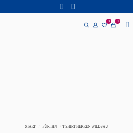
0
0
START
/
FÜR IHN
/
T-SHIRT HERREN WILDSAU