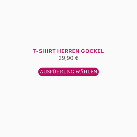
T-SHIRT HERREN GOCKEL
29,90
€
Dieses
Produkt
AUSFÜHRUNG WÄHLEN
weist
mehrere
Varianten
auf.
Die
Optionen
können
auf
der
Produktseite
gewählt