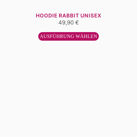
HOODIE RABBIT UNISEX
49,90
€
Dieses
Produkt
AUSFÜHRUNG WÄHLEN
weist
mehrere
Varianten
auf.
Die
Optionen
können
auf
der
Produktseite
gewählt
werden