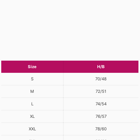
Size
H/B
S
70/48
M
72/51
L
74/54
XL
76/57
XXL
78/60