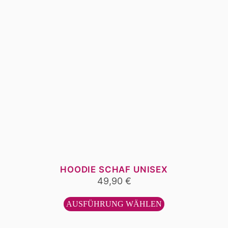
werden
HOODIE SCHAF UNISEX
49,90
€
Dieses
Produkt
AUSFÜHRUNG WÄHLEN
weist
mehrere