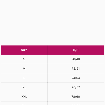
Size
H/B
S
70/48
M
72/51
L
74/54
XL
76/57
XXL
78/60