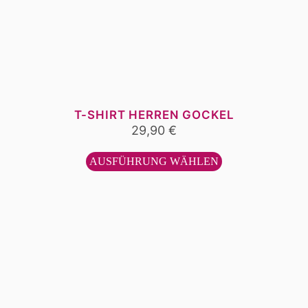
T-SHIRT HERREN GOCKEL
29,90
€
Dieses
Produkt
AUSFÜHRUNG WÄHLEN
weist
mehrere
Varianten
auf.
Die
Optionen
können
auf
der
Produktseite
gewählt