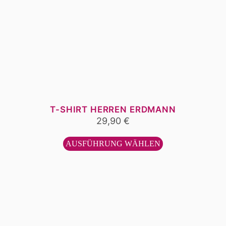
T-SHIRT HERREN ERDMANN
29,90
€
Dieses
Produkt
AUSFÜHRUNG WÄHLEN
weist
mehrere
Varianten
auf.
Die
Optionen
können
auf