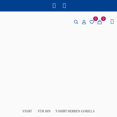
0
0
START
/
FÜR IHN
/
T-SHIRT HERREN GORILLA