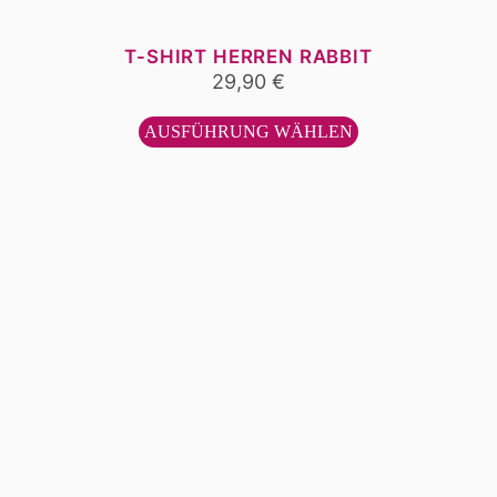
T-SHIRT HERREN RABBIT
29,90
€
Dieses
Produkt
AUSFÜHRUNG WÄHLEN
weist
mehrere
Varianten
auf.
Die
Optionen
können
auf
der
Produktseite
gewählt
werden