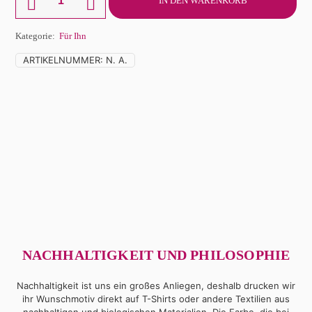
IN DEN WARENKORB
Shirt
Herren
Gorilla
Kategorie:
Für Ihn
Menge
ARTIKELNUMMER:
N. A.
NACHHALTIGKEIT UND PHILOSOPHIE
Nachhaltigkeit ist uns ein großes Anliegen, deshalb drucken wir
ihr Wunschmotiv direkt auf T-Shirts oder andere Textilien aus
nachhaltigen und biologischen Materialien. Die Farbe, die bei