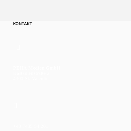
KONTAKT
PEHA Medien GmbH
Kastanienstraße 2
4300 St. Valentin
+43 7435 54 201