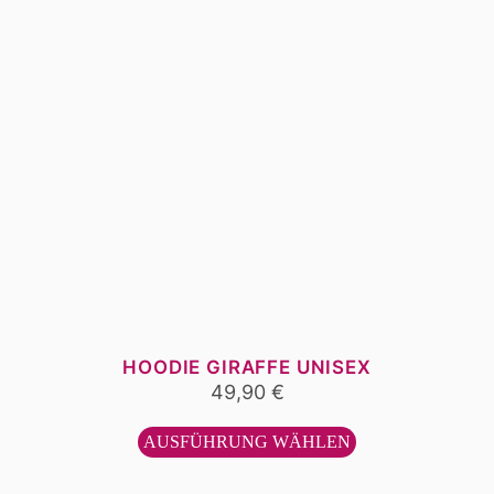
werden
HOODIE GIRAFFE UNISEX
49,90
€
Dieses
Produkt
AUSFÜHRUNG WÄHLEN
weist
mehrere