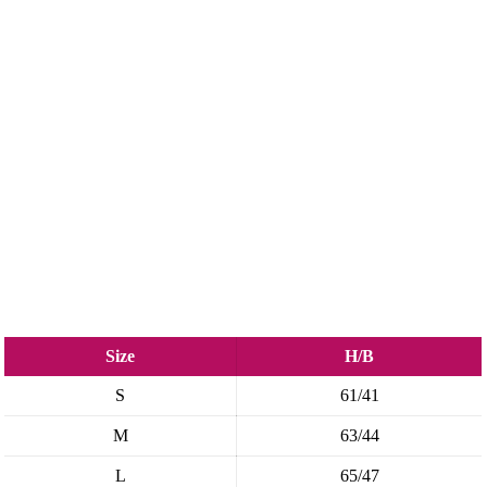
Size
H/B
S
61/41
M
63/44
L
65/47