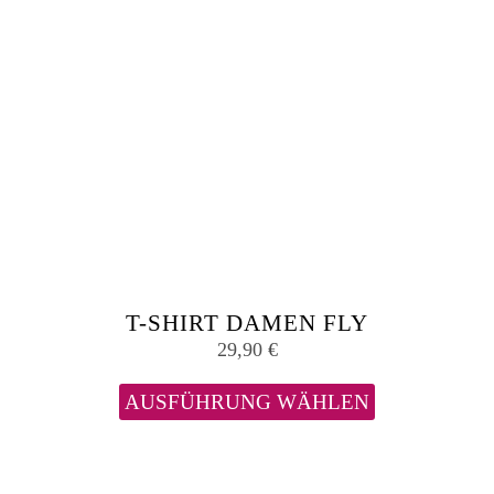
T-SHIRT DAMEN FLY
29,90
€
Dieses
Produkt
AUSFÜHRUNG WÄHLEN
weist
mehrere
Varianten
auf.
Die