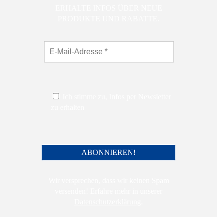
ERHALTE INFOS ÜBER NEUE
PRODUKTE UND RABATTE.
Ich stimme zu, Infos per Newsletter
zu erhalten
Wir versprechen, dass wir keinen Spam
versenden! Erfahre mehr in unserer
Datenschutzerklärung
.