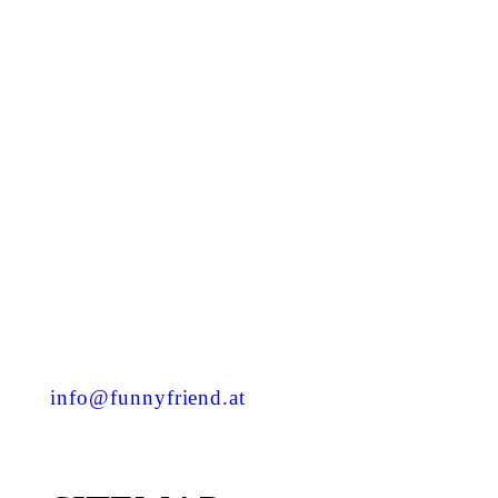
Kastanienstraße 2
4300 St. Valentin
+43 7435 54 201
info@funnyfriend.at