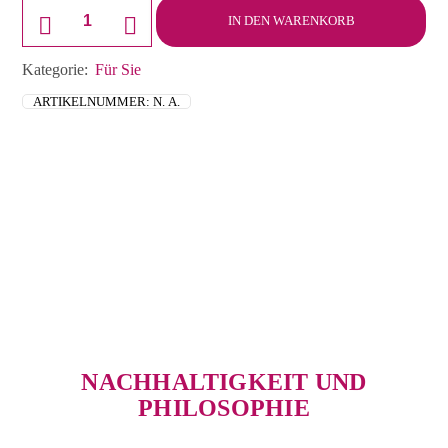
T-
Shirt
IN DEN WARENKORB
Damen
Erdmann
Menge
Kategorie:
Für Sie
ARTIKELNUMMER:
N. A.
NACHHALTIGKEIT UND
PHILOSOPHIE