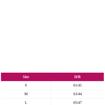
Size
H/B
S
61/41
M
63/44
L
65/47