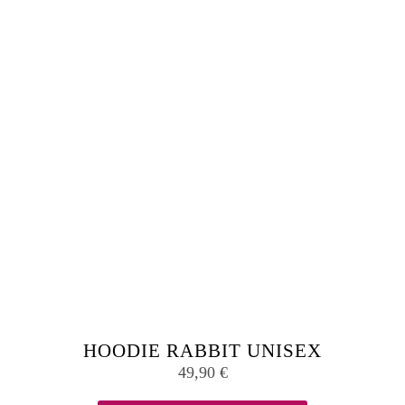
werden
HOODIE RABBIT UNISEX
49,90
€
Dieses