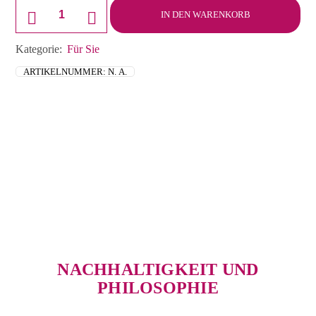
T-
Shirt
IN DEN WARENKORB
Damen
Alligator
Menge
Kategorie:
Für Sie
ARTIKELNUMMER:
N. A.
NACHHALTIGKEIT UND
PHILOSOPHIE