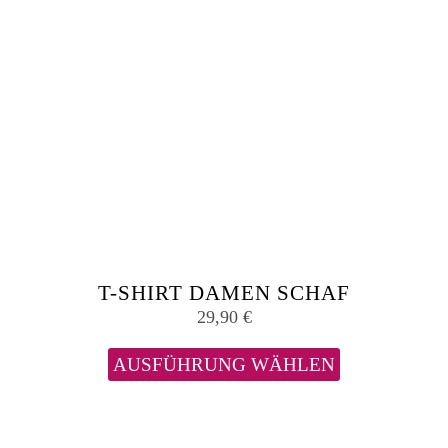
T-SHIRT DAMEN SCHAF
29,90
€
Dieses
Produkt
AUSFÜHRUNG WÄHLEN
weist
mehrere
Varianten
auf.
Die