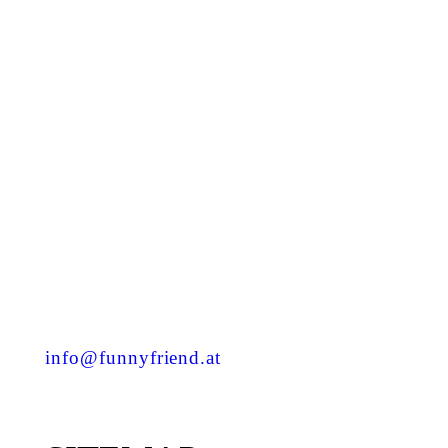
Kastanienstraße 2
4300 St. Valentin
+43 7435 54 201
info@funnyfriend.at