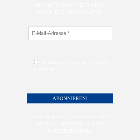
ERHALTE INFOS ÜBER NEUE
PRODUKTE UND RABATTE.
Ich stimme zu, Infos per Newsletter
zu erhalten
Wir versprechen, dass wir keinen Spam
versenden! Erfahre mehr in unserer
Datenschutzerklärung
.