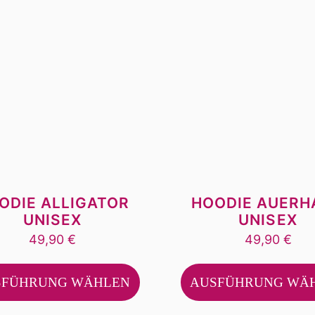
ODIE ALLIGATOR
HOODIE AUERH
UNISEX
UNISEX
49,90
€
49,90
€
Dieses
Produkt
SFÜHRUNG WÄHLEN
AUSFÜHRUNG WÄ
weist
mehrere