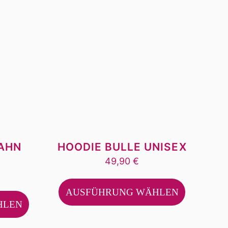
AHN
HOODIE BULLE UNISEX
49,90
€
Dieses
Dieses
Produkt
AUSFÜHRUNG WÄHLEN
Produkt
weist
HLEN
weist
mehrere
mehrere
Varianten