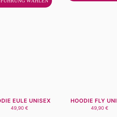
SFÜHRUNG WÄHLEN
weist
mehrere
Varianten
auf.
Die
Optionen
können
auf
der
Produktseite
gewählt
werden
DIE EULE UNISEX
HOODIE FLY UN
49,90
€
49,90
€
Dieses