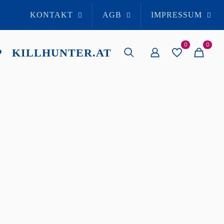
KONTAKT
AGB
IMPRESSUM
0
0
P
KILLHUNTER.AT