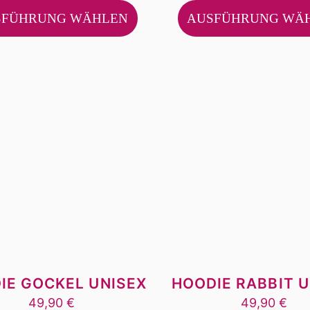
Produkt
SFÜHRUNG WÄHLEN
AUSFÜHRUNG WÄ
weist
mehrere
Varianten
auf.
Die
Optionen
können
auf
der
Produktseite
gewählt
werden
IE GOCKEL UNISEX
HOODIE RABBIT U
49,90
€
49,90
€