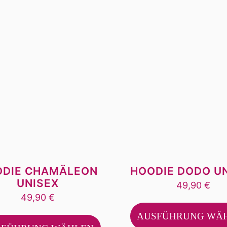
Varianten
auf.
Die
Optionen
können
auf
der
Produktseite
gewählt
werden
ODIE CHAMÄLEON
HOODIE DODO U
UNISEX
49,90
€
49,90
€
Dieses
AUSFÜHRUNG WÄ
Produkt