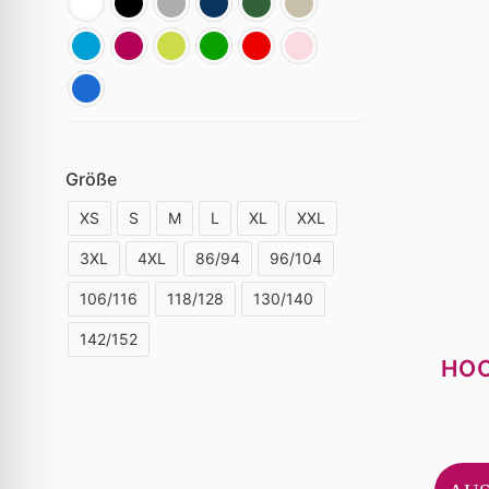
Größe
XS
S
M
L
XL
XXL
3XL
4XL
86/94
96/104
106/116
118/128
130/140
142/152
HO